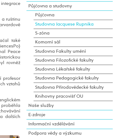
integrace
Půjčovna a studovny
Půjčovna
 a ruštinu
Studovna Jacquese Rupnika
arvardově
S-zóna
ačal také
Komorní sál
ciencesPo)
Studovna Fakulty umění
onal Peace
storickou
Studovna Filozofické fakulty
byl rovněž
Studovna Lékařské fakulty
Studovna Pedagogické fakulty
í profesor
ích vztahů
Studovna Přírodovědecké fakulty
Knihovny pracovišť OU
 anglickém
Naše služby
i proběhla
chovávání
E-zdroje
a dalších
Informační vzdělávání
Podpora vědy a výzkumu