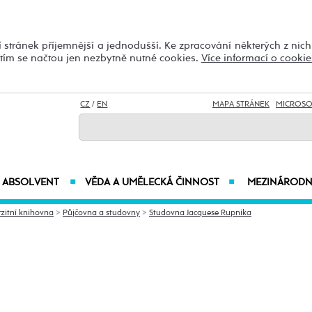
 stránek příjemnější a jednodušší. Ke zpracování některých z nic
utím se načtou jen nezbytně nutné cookies.
Více informací o cookie
CZ
/
EN
MAPA STRÁNEK
MICROSO
ABSOLVENT
VĚDA A UMĚLECKÁ ČINNOST
MEZINÁRODN
■
■
zitní knihovna
>
Půjčovna a studovny
>
Studovna Jacquese Rupnika