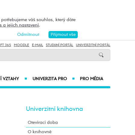
h potřebujeme váš souhlas, který dáte
s a jejich nastavení
.
Odmítnout
Přijmout vše
FT 365
MOODLE
E-MAIL
STUDIJNÍ PORTÁL
UNIVERZITNÍ PORTÁL
Í VZTAHY
UNIVERZITA PRO
PRO MÉDIA
■
■
Univerzitní knihovna
Otevírací doba
O knihovně