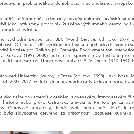
 především problematikou demokracie, nacionalismu, evropské 
na pařížské Sorbonně, o dva roky později dokončil sovětská studia
ůsobil jako výzkumný pracovník Ruského výzkumného centra na H
zinárodních vztahů.
a na východní Evropu pro BBC World Service, od roku 1977 z
ctví. Od roku 1982 vyučuje na Institutu politických studií (S
árodní komise pro Balkán při Carnegie Endowment for Internati
o Kosovo (1999–2000), jako člen správní rady Institutu pro hi
tující profesor na Harvardově univerzitě. V letech 1990–1992 
ích věd Univerzity Karlovy v Praze (od roku 1998), jako hostujíc
letech 2007–2017 byl také členem vědecké rady Ústavu mezinárodn
es dva tisíce dokumentů v českém, slovenském, francouzském či
 historie nebo práva Ostravské univerzitě. Při této příležitost
vny Ostravské univerzity, které nyní mimo jiné slouží k u
a byla slavnostně otevřena za přítomnosti Jacquese Rupnika 