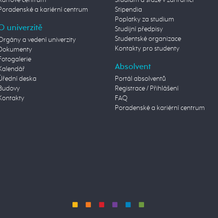
Poradenské a kariérní centrum
Stipendia
Poplatky za studium
O univerzitě
Studijní předpisy
Studentské organizace
Orgány a vedení univerzity
Kontakty pro studenty
Dokumenty
Fotogalerie
Absolvent
Kalendář
Úřední deska
Portál absolventů
Budovy
Registrace / Přihlášení
Kontakty
FAQ
Poradenské a kariérní centrum