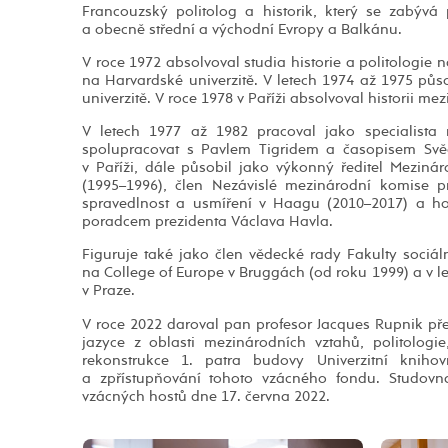
Francouzský politolog a historik, který se zabývá
a obecně střední a východní Evropy a Balkánu.
V roce 1972 absolvoval studia historie a politologie 
na Harvardské univerzitě. V letech 1974 až 1975 p
univerzitě. V roce 1978 v Paříži absolvoval historii me
V letech 1977 až 1982 pracoval jako specialist
spolupracovat s Pavlem Tigridem a časopisem Svěde
v Paříži, dále působil jako výkonný ředitel Mezin
(1995–1996), člen Nezávislé mezinárodní komise pr
spravedlnost a usmíření v Haagu (2010–2017) a hos
poradcem prezidenta Václava Havla.
Figuruje také jako člen vědecké rady Fakulty sociáln
na College of Europe v Bruggách (od roku 1999) a v 
v Praze.
V roce 2022 daroval pan profesor Jacques Rupnik př
jazyce z oblasti mezinárodních vztahů, politologie,
rekonstrukce 1. patra budovy Univerzitní kniho
a zpřístupňování tohoto vzácného fondu. Studovn
vzácných hostů dne 17. června 2022.