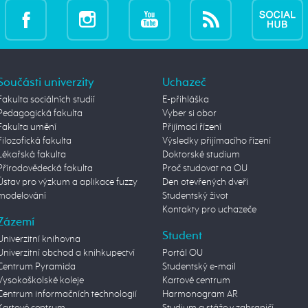
Součásti univerzity
Uchazeč
Fakulta sociálních studií
E-přihláška
Pedagogická fakulta
Vyber si obor
Fakulta umění
Přijímací řízení
Filozofická fakulta
Výsledky přijímacího řízení
Lékařská fakulta
Doktorské studium
Přírodovědecká fakulta
Proč studovat na OU
Ústav pro výzkum a aplikace fuzzy
Den otevřených dveří
modelování
Studentský život
Kontakty pro uchazeče
Zázemí
Student
Univerzitní knihovna
Univerzitní obchod a knihkupectví
Portál OU
Centrum Pyramida
Studentský e-mail
Vysokoškolské koleje
Kartové centrum
Centrum informačních technologií
Harmonogram AR
Kartové centrum
Studium a stáže v zahraničí