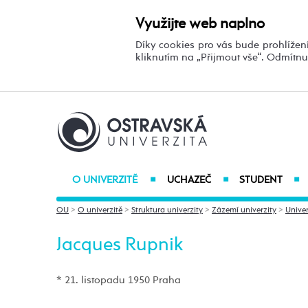
Využijte web naplno
Díky cookies pro vás bude prohlížení
kliknutím na „Přijmout vše“. Odmítn
O UNIVERZITĚ
UCHAZEČ
STUDENT
■
■
■
OU
>
O univerzitě
>
Struktura univerzity
>
Zázemí univerzity
>
Univer
Jacques Rupnik
* 21. listopadu 1950 Praha