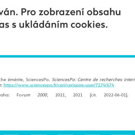
che émérite, SciencesPo.
SciencesPo: Centre de recherches inter
z:
https://www.sciencespo.fr/ceri/cerispire-user/7174/674
raha: Fo
rum 2000
, 2021, 2021 [cit. 2022-06-01]. 